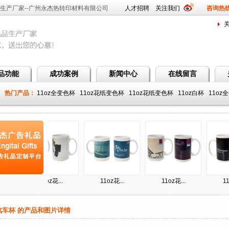
生产厂家--广州永杰热转印材料有限公司
人才招聘
关注我们
咨询热线：
品功能
成功案例
新闻中心
在线留言
热门产品：
11oz全变色杯
11oz花纸变色杯
11oz花纸变色杯
11oz白杯
11oz
杯
11oz花...
11oz花...
11oz全变色杯
11oz全变
车杯 的产品和图片详情