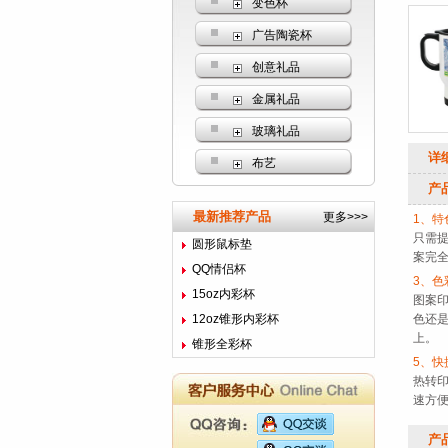
变色杯
广告陶瓷杯
创意礼品
金属礼品
玻璃礼品
详
布艺
产
最新推荐产品
更多>>>
1、特
只需
圆形鼠标垫
案完
QQ情侣杯
3、色
15oz内彩杯
图案
12oz锥形内彩杯
色还
上。
锥形全彩杯
5、快
热转
速方
产品