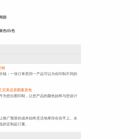
 局部
银色/白色
促销
价钱：一张订单里同一产品可以为你印制不同的
理,完美还原图案原色
件为您出图印制，让您产品的颜色始终与您设计
让推广预算的成本始终灵活地掌控在你手上。永
低的定制起订量。