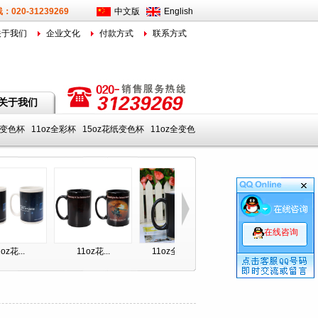
020-31239269
中文版
English
关于我们
企业文化
付款方式
联系方式
关于我们
全变色杯
11oz全彩杯
15oz花纸变色杯
11oz全变色
在线咨询
色杯
11oz全变色杯
11oz全彩杯
11oz全变色杯
11