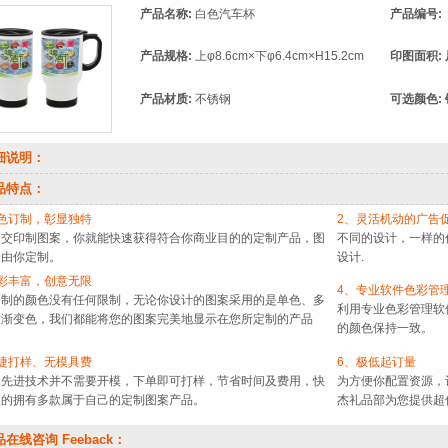
产品名称:
白色汽车杯
产品编号:
产品规格:
上φ8.6cm×下φ6.4cm×H15.2cm
印图面积:
产品材质:
不锈钢
可选颜色: 
细说明：
品特点：
色订制，彰显独特
2、灵活机动的广告
提交印制图案，你就能快速获得符合你商业目的的定制产品，图
不同的设计，一样的
全由你定制。
设计.
彩丰富，创意无限
4、专业软件色彩管
印制的颜色没有任何限制，无论你设计的图案采用的是单色、多
利用专业色彩管理软
是渐变色，我们都能将您的图案完美地显示在您所定制的产品
的颜色保持一致。
捷打样、无模具费
6、极低起订量
印先进技术并不需要开模，下单即可打样，节省时间及费用，快
为方便你配置资源，
便的拥有多款属于自己的定制图案产品。
杰礼品部为您提供超
在线咨询 Feeback：