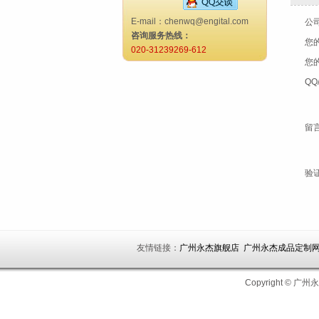
E-mail：chenwq@engital.com
公
咨询服务热线：
您
020-31239269-612
您
QQ
留
验
友情链接：
广州永杰旗舰店
广州永杰成品定制
Copyright ©