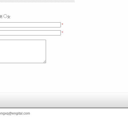
男
女
*
*
gxq@engital.com