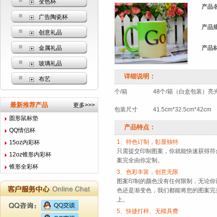
变色杯
产品名
广告陶瓷杯
产品规
创意礼品
金属礼品
产品材
玻璃礼品
详细说明：
布艺
个/箱
48个/箱（白盒包装）亮
最新推荐产品
更多>>>
包装尺寸
41.5cm*32.5cm*42cm
圆形鼠标垫
产品特点：
QQ情侣杯
1、特色订制，彰显独特
15oz内彩杯
只需提交印制图案，你就能快速获得符
12oz锥形内彩杯
案完全由你定制。
锥形全彩杯
3、色彩丰富，创意无限
图案印制的颜色没有任何限制，无论你
色还是渐变色，我们都能将您的图案完
上。
5、快捷打样、无模具费