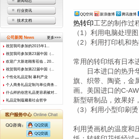
新闻动态
行业资讯
QQ空间
新浪微博
腾讯微博
技术文档
热转印
工艺的制作
（1）利用电脑处理图
公司新闻 News
更多>>>
（2）利用打印机和
祝贺我司参加的2015年1...
祝贺我司参加第23届中国（...
常用的转印纸有日本进
欢迎广大新老顾客莅临，20...
祝贺我司参加第22届中国（...
日本进口的热升华纸
个性化礼品定制 暴利产业
旗、织带、陶瓷，金
个人商务礼品定制与单位商务...
画。美国进口的C-A
什么样的创意礼品更容易被对...
新型研制品，效果好
礼品定制蕴藏着社会哲学
（3）利用小型印刷
利用烫画机的温度和
纸；转移印花纸经过