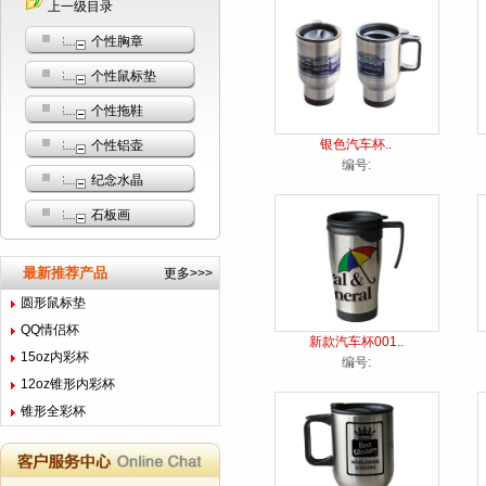
上一级目录
个性胸章
个性鼠标垫
个性拖鞋
银色汽车杯..
个性铝壶
编号:
纪念水晶
石板画
最新推荐产品
更多>>>
圆形鼠标垫
QQ情侣杯
新款汽车杯001..
15oz内彩杯
编号:
12oz锥形内彩杯
锥形全彩杯